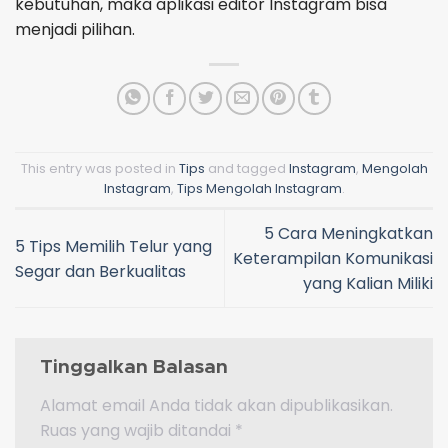
kebutuhan, maka aplikasi editor Instagram bisa
menjadi pilihan.
This entry was posted in
Tips
and tagged
Instagram
,
Mengolah
Instagram
,
Tips Mengolah Instagram
.
5 Cara Meningkatkan
5 Tips Memilih Telur yang
Keterampilan Komunikasi
Segar dan Berkualitas
yang Kalian Miliki
Tinggalkan Balasan
Alamat email Anda tidak akan dipublikasikan.
Ruas yang wajib ditandai
*