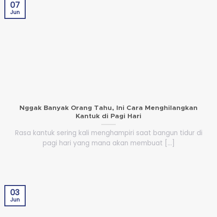
07
Jun
Nggak Banyak Orang Tahu, Ini Cara Menghilangkan
Kantuk di Pagi Hari
Rasa kantuk sering kali menghampiri saat bangun tidur di
pagi hari yang mana akan membuat [...]
03
Jun