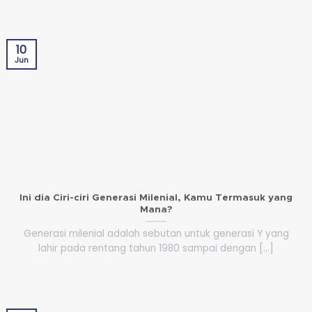
10
Jun
Ini dia Ciri-ciri Generasi Milenial, Kamu Termasuk yang
Mana?
Generasi milenial adalah sebutan untuk generasi Y yang
lahir pada rentang tahun 1980 sampai dengan [...]