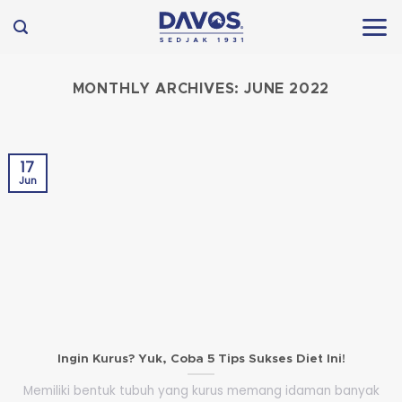
Skip
to
content
MONTHLY ARCHIVES:
JUNE 2022
17
Jun
Ingin Kurus? Yuk, Coba 5 Tips Sukses Diet Ini!
Memiliki bentuk tubuh yang kurus memang idaman banyak