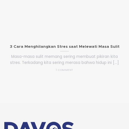
3 Cara Menghilangkan Stres saat Melewati Masa Sulit
Masa-masa sulit memang sering membuat pikiran kita
stres. Terkadang kita sering merasa bahwa hidup ini [...]
1 COMMENT