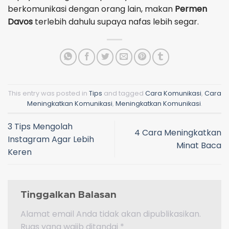
berkomunikasi dengan orang lain, makan
Permen
Davos
terlebih dahulu supaya nafas lebih segar.
This entry was posted in
Tips
and tagged
Cara Komunikasi
,
Cara
Meningkatkan Komunikasi
,
Meningkatkan Komunikasi
.
3 Tips Mengolah
4 Cara Meningkatkan
Instagram Agar Lebih
Minat Baca
Keren
Tinggalkan Balasan
Alamat email Anda tidak akan dipublikasikan.
Ruas yang wajib ditandai
*