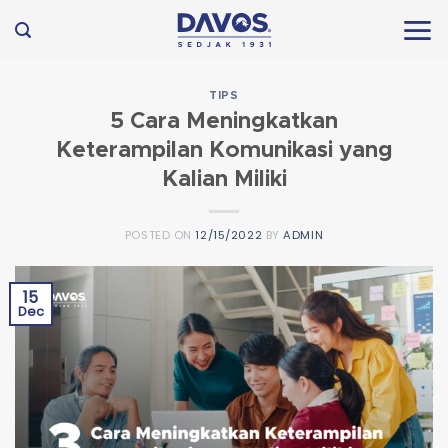
Skip
to
content
TIPS
5 Cara Meningkatkan
Keterampilan Komunikasi yang
Kalian Miliki
POSTED ON
12/15/2022
BY
ADMIN
15
Dec