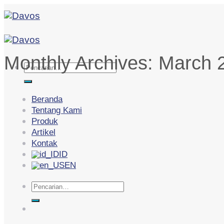
Skip
to
content
Monthly Archives:
March 
Pencarian
untuk:
Beranda
Tentang Kami
Produk
Artikel
Kontak
ID
EN
Pencarian
untuk: