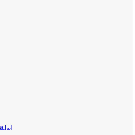
[...]