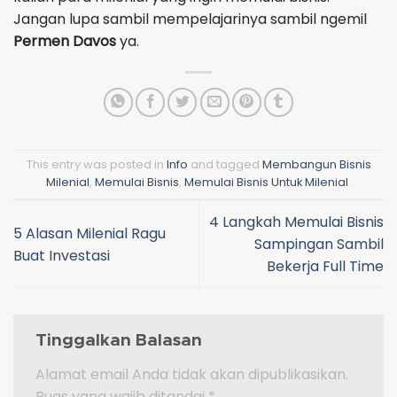
Jangan lupa sambil mempelajarinya sambil ngemil
Permen Davos
ya.
This entry was posted in
Info
and tagged
Membangun Bisnis
Milenial
,
Memulai Bisnis
,
Memulai Bisnis Untuk Milenial
.
4 Langkah Memulai Bisnis
5 Alasan Milenial Ragu
Sampingan Sambil
Buat Investasi
Bekerja Full Time
Tinggalkan Balasan
Alamat email Anda tidak akan dipublikasikan.
Ruas yang wajib ditandai
*