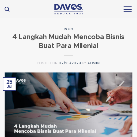
Skip
to
content
INFO
4 Langkah Mudah Mencoba Bisnis
Buat Para Milenial
POSTED ON
07/25/2023
BY
ADMIN
25
Jul