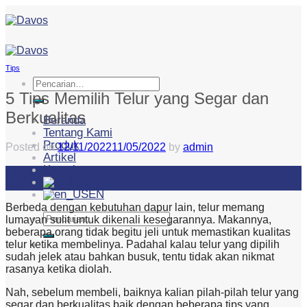
Skip
to
content
Tips
Pencarian
untuk:
5 Tips Memilih Telur yang Segar dan
Berkualitas
Beranda
Tentang Kami
Produk
Posted on
12/11/2022
11/05/2022
by
admin
Artikel
Kontak
11
ID
Dec
EN
Berbeda dengan kebutuhan dapur lain, telur memang
Pencarian
lumayan sulit untuk dikenali kesegarannya. Makannya,
untuk:
beberapa orang tidak begitu jeli untuk memastikan kualitas
telur ketika membelinya. Padahal kalau telur yang dipilih
sudah jelek atau bahkan busuk, tentu tidak akan nikmat
rasanya ketika diolah.
Nah, sebelum membeli, baiknya kalian pilah-pilah telur yang
segar dan berkualitas baik dengan beberapa tips yang