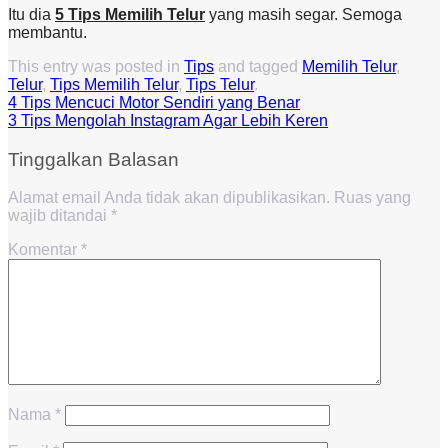
Itu dia
5 Tips Memilih Telur
yang masih segar. Semoga
membantu.
This entry was posted in
Tips
and tagged
Memilih Telur
,
Telur
,
Tips Memilih Telur
,
Tips Telur
.
4 Tips Mencuci Motor Sendiri yang Benar
3 Tips Mengolah Instagram Agar Lebih Keren
Tinggalkan Balasan
Alamat email Anda tidak akan dipublikasikan.
Ruas yang
wajib ditandai
*
Komentar
*
Nama
*