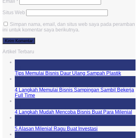
Email
*
Situs Web
Simpan nama, email, dan situs web saya pada peramban
ini untuk komentar saya berikutnya.
Artikel Terbaru
29
Jul
Tips Memulai Bisnis Daur Ulang Sampah Plastik
27
Jul
4 Langkah Memulai Bisnis Sampingan Sambil Bekerja
Full Time
25
Jul
4 Langkah Mudah Mencoba Bisnis Buat Para Milenial
23
Jul
5 Alasan Milenial Ragu Buat Investasi
21