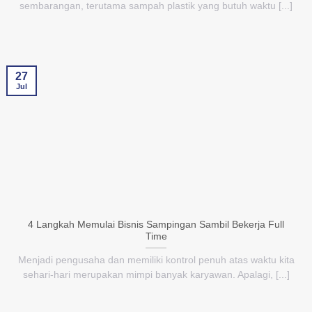
sembarangan, terutama sampah plastik yang butuh waktu [...]
27
Jul
4 Langkah Memulai Bisnis Sampingan Sambil Bekerja Full
Time
Menjadi pengusaha dan memiliki kontrol penuh atas waktu kita
sehari-hari merupakan mimpi banyak karyawan. Apalagi, [...]