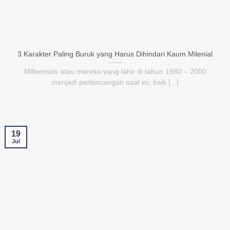
3 Karakter Paling Buruk yang Harus Dihindari Kaum Milenial
Millennials atau mereka yang lahir di tahun 1980 – 2000
menjadi perbincangan saat ini, baik [...]
19
Jul