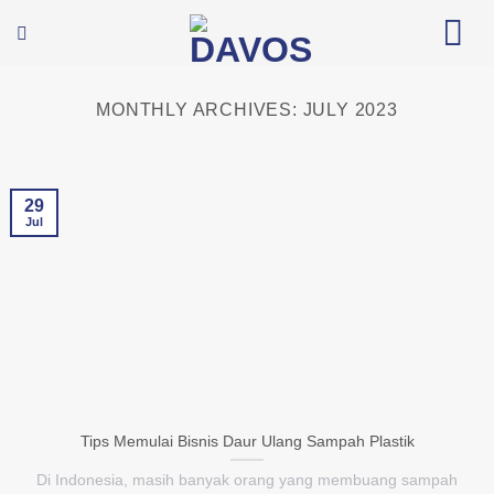
Skip
to
content
MONTHLY ARCHIVES:
JULY 2023
29
Jul
Tips Memulai Bisnis Daur Ulang Sampah Plastik
Di Indonesia, masih banyak orang yang membuang sampah