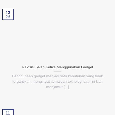
13
Jul
4 Posisi Salah Ketika Menggunakan Gadget
Penggunaan gadget menjadi satu kebutuhan yang tidak
tergantikan, mengingat kemajuan teknologi saat ini kian
menjamur [...]
11