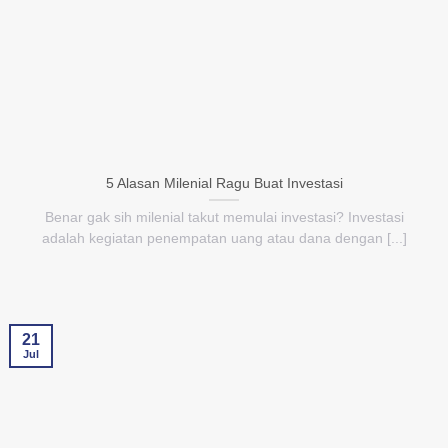
5 Alasan Milenial Ragu Buat Investasi
Benar gak sih milenial takut memulai investasi? Investasi
adalah kegiatan penempatan uang atau dana dengan [...]
21
Jul