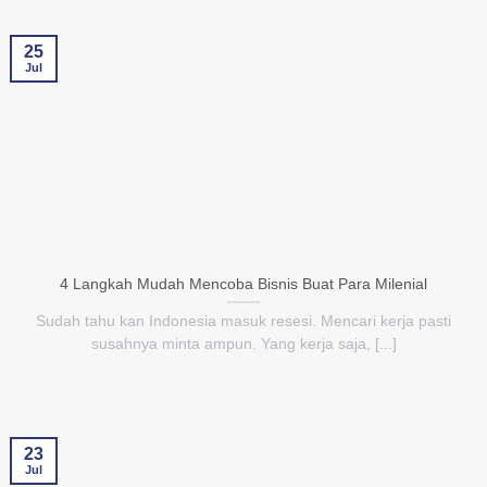
25
Jul
4 Langkah Mudah Mencoba Bisnis Buat Para Milenial
Sudah tahu kan Indonesia masuk resesi. Mencari kerja pasti
susahnya minta ampun. Yang kerja saja, [...]
23
Jul