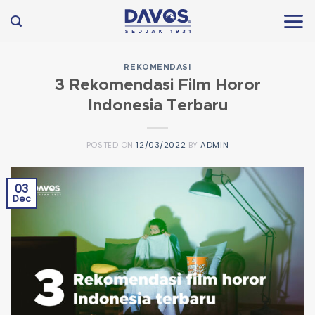
Skip
to
content
REKOMENDASI
3 Rekomendasi Film Horor
Indonesia Terbaru
POSTED ON
12/03/2022
BY
ADMIN
03
Dec