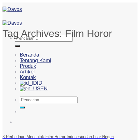
Skip
to
content
Tag Archives:
Film Horor
Pencarian
untuk:
Beranda
Tentang Kami
Produk
Artikel
Kontak
ID
EN
Pencarian
untuk:
3 Perbedaan Mencolok Film Horror Indonesia dan Luar Negeri