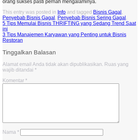
orang sukses pasti pernah mengalaminya.
This entry was posted in
Info
and tagged
Bisnis Gagal
,
Penyebab Bisnis Gagal
,
Penyebab Bisnis Sering Gagal
.
5 Tips Memulai Bisnis THRIFTING yang Sedang Trend Saat
ini
3 Tips Manajemen Karyawan yang Penting untuk Bisnis
Restoran
Tinggalkan Balasan
Alamat email Anda tidak akan dipublikasikan.
Ruas yang
wajib ditandai
*
Komentar
*
Nama
*