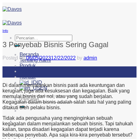
Skip
to
content
Info
Pencarian
untuk:
3 Penyebab Bisnis Sering Gagal
Beranda
Posted on
06/05/2023
12/22/2022
by
admin
Tentang Kami
Produk
05
Artikel
Jun
Kontak
ID
Di dalam menjalankan bisnis pasti ada keuntungan dan
EN
kerugian, juga ada kesuksesan dan kegagalan. Baik yang
memulai bisnis dari nol, atau yang sudah berjalan.
Pencarian
Kegagalan dalam bisnis adalah salah satu hal yang paling
untuk:
ditakuti oleh pelaku bisnis.
Tidak ada pengusaha yang menginginkan sebuah
kegagalan dalam menjalankan sebuah bisnis. Tapi tahukah
kalian, tanpa disadari kegagalan dapat terjadi karena
beberapa penyebab. Apa saja kira-kira penyebab tersebut?