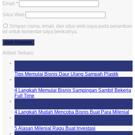
Email
*
Situs Web
Simpan nama, email, dan situs web saya pada peramban
ini untuk komentar saya berikutnya.
Artikel Terbaru
29
Jul
Tips Memulai Bisnis Daur Ulang Sampah Plastik
27
Jul
4 Langkah Memulai Bisnis Sampingan Sambil Bekerja
Full Time
25
Jul
4 Langkah Mudah Mencoba Bisnis Buat Para Milenial
23
Jul
5 Alasan Milenial Ragu Buat Investasi
21