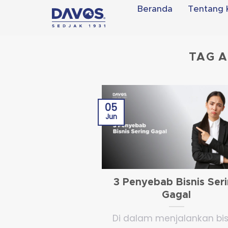
Skip
Beranda
Tentang 
to
content
TAG A
05
Jun
3 Penyebab Bisnis Ser
Gagal
Di dalam menjalankan bis