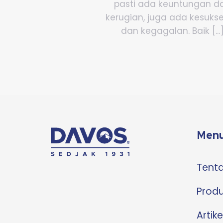
pasti ada keuntungan d
kerugian, juga ada kesuks
dan kegagalan. Baik [...
Menu
Tent
Prod
Artike