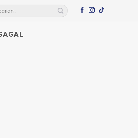
ian
 GAGAL