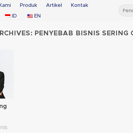
Kami
Produk
Artikel
Kontak
Pencar
untuk:
ID
EN
RCHIVES:
PENYEBAB BISNIS SERING
ing
nis