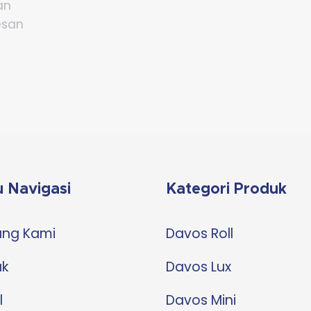
an
esan
]
 Navigasi
Kategori Produk
ang Kami
Davos Roll
uk
Davos Lux
l
Davos Mini