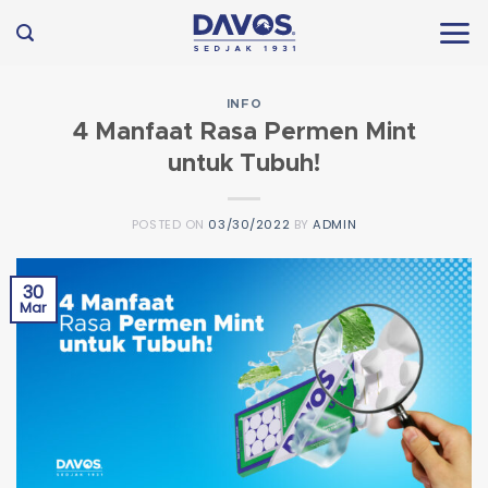
Skip
to
content
INFO
4 Manfaat Rasa Permen Mint
untuk Tubuh!
POSTED ON
03/30/2022
BY
ADMIN
30
Mar