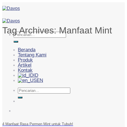
Skip
to
content
Tag Archives:
Manfaat Mint
Pencarian
untuk:
Beranda
Tentang Kami
Produk
Artikel
Kontak
ID
EN
Pencarian
untuk:
4 Manfaat Rasa Permen Mint untuk Tubuh!