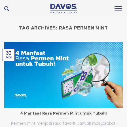
Skip
to
content
TAG ARCHIVES:
RASA PERMEN MINT
30
Mar
4 Manfaat Rasa Permen Mint untuk Tubuh!
Permen mint menjadi rasa favorit banyak masyarakat.