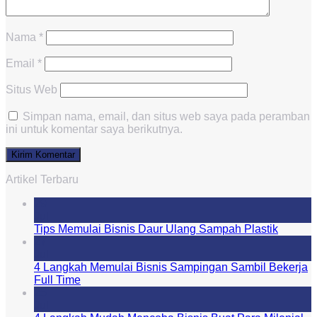
Nama
*
Email
*
Situs Web
Simpan nama, email, dan situs web saya pada peramban
ini untuk komentar saya berikutnya.
Artikel Terbaru
29
Jul
Tips Memulai Bisnis Daur Ulang Sampah Plastik
27
Jul
4 Langkah Memulai Bisnis Sampingan Sambil Bekerja
Full Time
25
Jul