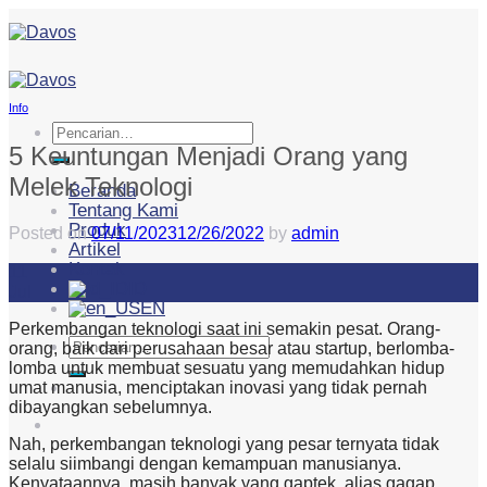
Skip
to
content
Info
Pencarian
untuk:
5 Keuntungan Menjadi Orang yang
Melek Teknologi
Beranda
Tentang Kami
Produk
Posted on
07/11/2023
12/26/2022
by
admin
Artikel
Kontak
11
ID
Jul
EN
Perkembangan teknologi saat ini semakin pesat. Orang-
Pencarian
orang, baik dari perusahaan besar atau startup, berlomba-
untuk:
lomba untuk membuat sesuatu yang memudahkan hidup
umat manusia, menciptakan inovasi yang tidak pernah
dibayangkan sebelumnya.
Nah, perkembangan teknologi yang pesar ternyata tidak
selalu siimbangi dengan kemampuan manusianya.
Kenyataannya, masih banyak yang gaptek, alias gagap