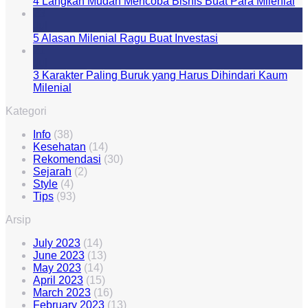
4 Langkah Mudah Mencoba Bisnis Buat Para Milenial
23
Jul
5 Alasan Milenial Ragu Buat Investasi
21
Jul
3 Karakter Paling Buruk yang Harus Dihindari Kaum
Milenial
Kategori
Info
(38)
Kesehatan
(14)
Rekomendasi
(30)
Sejarah
(2)
Style
(4)
Tips
(93)
Arsip
July 2023
(14)
June 2023
(13)
May 2023
(14)
April 2023
(15)
March 2023
(16)
February 2023
(13)