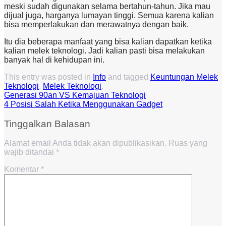
meski sudah digunakan selama bertahun-tahun. Jika mau
dijual juga, harganya lumayan tinggi. Semua karena kalian
bisa memperlakukan dan merawatnya dengan baik.
Itu dia beberapa manfaat yang bisa kalian dapatkan ketika
kalian melek teknologi. Jadi kalian pasti bisa melakukan
banyak hal di kehidupan ini.
This entry was posted in
Info
and tagged
Keuntungan Melek
Teknologi
,
Melek Teknologi
.
Generasi 90an VS Kemajuan Teknologi
4 Posisi Salah Ketika Menggunakan Gadget
Tinggalkan Balasan
Alamat email Anda tidak akan dipublikasikan.
Ruas yang
wajib ditandai
*
Komentar
*