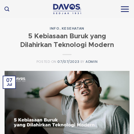
Skip
to
content
INFO
,
KESEHATAN
5 Kebiasaan Buruk yang
Dilahirkan Teknologi Modern
POSTED ON
07/07/2023
BY
ADMIN
07
Jul