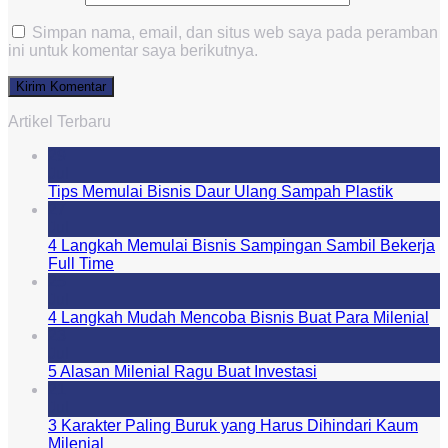
Simpan nama, email, dan situs web saya pada peramban
ini untuk komentar saya berikutnya.
Artikel Terbaru
29
Jul
Tips Memulai Bisnis Daur Ulang Sampah Plastik
27
Jul
4 Langkah Memulai Bisnis Sampingan Sambil Bekerja
Full Time
25
Jul
4 Langkah Mudah Mencoba Bisnis Buat Para Milenial
23
Jul
5 Alasan Milenial Ragu Buat Investasi
21
Jul
3 Karakter Paling Buruk yang Harus Dihindari Kaum
Milenial