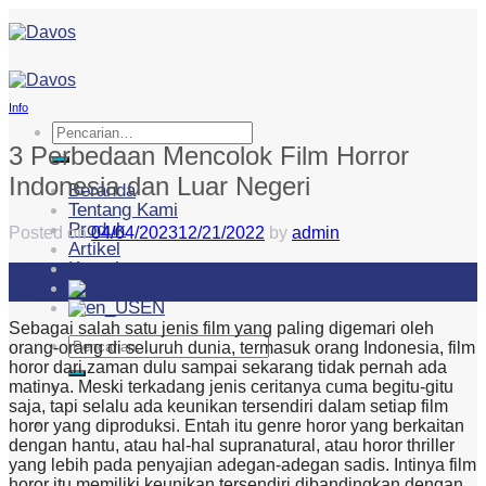
Skip
to
content
Info
Pencarian
untuk:
3 Perbedaan Mencolok Film Horror
Indonesia dan Luar Negeri
Beranda
Tentang Kami
Produk
Posted on
04/04/2023
12/21/2022
by
admin
Artikel
Kontak
04
ID
Apr
EN
Sebagai salah satu jenis film yang paling digemari oleh
Pencarian
orang-orang di seluruh dunia, termasuk orang Indonesia, film
untuk:
horor dari zaman dulu sampai sekarang tidak pernah ada
matinya. Meski terkadang jenis ceritanya cuma begitu-gitu
saja, tapi selalu ada keunikan tersendiri dalam setiap film
horor yang diproduksi. Entah itu genre horor yang berkaitan
dengan hantu, atau hal-hal supranatural, atau horor thriller
yang lebih pada penyajian adegan-adegan sadis. Intinya film
horor itu memiliki keunikan tersendiri dibandingkan dengan