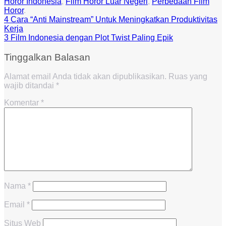
Horor Indonesia
,
Film Horor Luar Negeri
,
Perbedaan Film
Horor
.
4 Cara “Anti Mainstream” Untuk Meningkatkan Produktivitas
Kerja
3 Film Indonesia dengan Plot Twist Paling Epik
Tinggalkan Balasan
Alamat email Anda tidak akan dipublikasikan.
Ruas yang
wajib ditandai
*
Komentar
*
Nama
*
Email
*
Situs Web