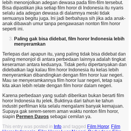
lebih menonjolkan adegan dewasa pada film-film tersebut.
Bisa dipastikan jika setiap film horor di Indonesia itu nyaris
selalu ada adegan dewasa di dalamnya meski tidak
semuanya begitu juga. Ini jadi berbahaya sih jika ada anak-
anak dibawah umur tanpa pengawasan nonton film horor
seperti ini.
Paling gak bisa didebat, film horor Indonesia lebih
menyeramkan
Terlepas dari apapun itu, yang paling tidak bisa didebat dan
paling menonjol di antara perbedaan lainnya adalah tingkat
keseraman antara keduanya. Tidak perlu dipertanyakan dan
didebatkan lagi kalau film horor Indonesia itu kelas lebih
menyeramkan dibandingkan dengan film horor luar negeri.
Mau se menyeramkannya film horor luar negeri, tetap saja
kita akan lebih relate dengan film horor dalam negeri.
Karena perbedaan yang sudah diberikan bukan berarti film
horor Indonesia itu jelek. Buktinya dari tahun ke tahun
industri perfilman kita selalu mengalami banyak kemajuan.
Supaya gak serem-serem aman waktu nonton film horor,
siapin
Permen Davos
sebagai cemilan ya.
This entry was posted in
Info
and tagged
Film Horor
,
Film