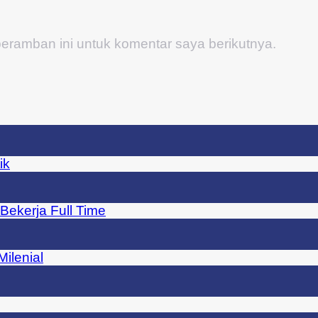
eramban ini untuk komentar saya berikutnya.
ik
Bekerja Full Time
ilenial