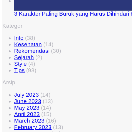
21
Jul
3 Karakter Paling Buruk yang Harus Dihindari
Kategori
Info
(38)
Kesehatan
(14)
Rekomendasi
(30)
Sejarah
(2)
Style
(4)
Tips
(93)
Arsip
July 2023
(14)
June 2023
(13)
May 2023
(14)
April 2023
(15)
March 2023
(16)
February 2023
(13)