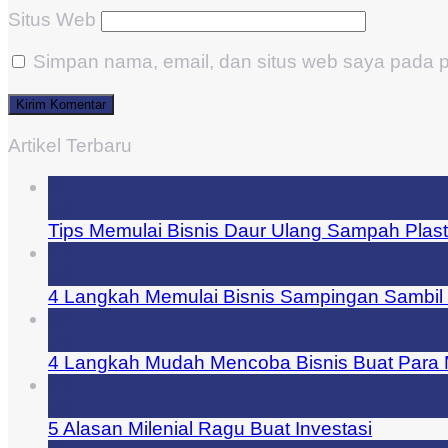
Situs Web
Simpan nama, email, dan situs web saya pada p
Artikel Terbaru
29
Jul
Tips Memulai Bisnis Daur Ulang Sampah Plast
27
Jul
4 Langkah Memulai Bisnis Sampingan Sambil 
25
Jul
4 Langkah Mudah Mencoba Bisnis Buat Para M
23
Jul
5 Alasan Milenial Ragu Buat Investasi