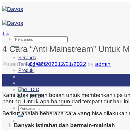
Skip
to
content
Tips
Pencarian
untuk:
4 Cara “Anti Mainstream” Untuk M
Beranda
Posted on
04/02/2023
12/21/2022
by
admin
Tentang Kami
Produk
02
Artikel
Apr
Kontak
ID
Kami tidak pernah bosan untuk memberikan tips unt
EN
penting. Untuk apa bangun dari tempat tidur hari i
Pencarian
Berikut adalah beberapa cara yang bisa dilakukan 
untuk:
Banyak istirahat dan bermain-mainlah