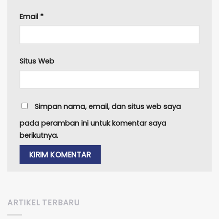
Email
*
Situs Web
Simpan nama, email, dan situs web saya
pada peramban ini untuk komentar saya
berikutnya.
ARTIKEL TERBARU