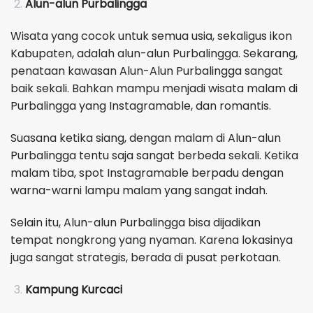
Alun-alun Purbalingga
Wisata yang cocok untuk semua usia, sekaligus ikon
Kabupaten, adalah alun-alun Purbalingga. Sekarang,
penataan kawasan Alun-Alun Purbalingga sangat
baik sekali. Bahkan mampu menjadi wisata malam di
Purbalingga yang Instagramable, dan romantis.
Suasana ketika siang, dengan malam di Alun-alun
Purbalingga tentu saja sangat berbeda sekali. Ketika
malam tiba, spot Instagramable berpadu dengan
warna-warni lampu malam yang sangat indah.
Selain itu, Alun-alun Purbalingga bisa dijadikan
tempat nongkrong yang nyaman. Karena lokasinya
juga sangat strategis, berada di pusat perkotaan.
Kampung Kurcaci