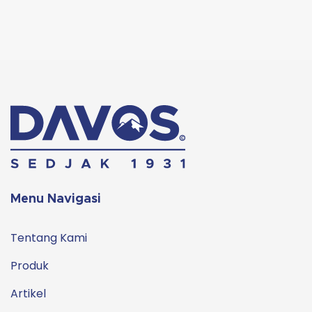
Menu Navigasi
Tentang Kami
Produk
Artikel