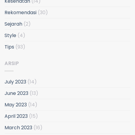
Kesehatan
(14)
Rekomendasi
(30)
Sejarah
(2)
Style
(4)
Tips
(93)
ARSIP
July 2023
(14)
June 2023
(13)
May 2023
(14)
April 2023
(15)
March 2023
(16)