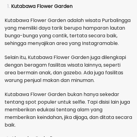
Kutabawa Flower Garden
Kutabawa Flower Garden adalah wisata Purbalingga
yang memiliki daya tarik berupa hamparan lautan
bunga-bunga yang cantik, tertata secara baik,
sehingga menyajikan area yang Instagramable.
Selain itu, Kutabawa Flower Garden juga dilengkapi
dengan beragam fasilitas wisata lainnya, seperti
area bermain anak, dan gazebo. Ada juga fasilitas
warung penjual makan dan minuman.
Kutabawa Flower Garden bukan hanya sekedar
tentang spot populer untuk selfie. Tapi disisi lain juga
memberikan edukasi tentang alam yang
memberikan keindahan, jika dijaga, dan ditata secara
baik.