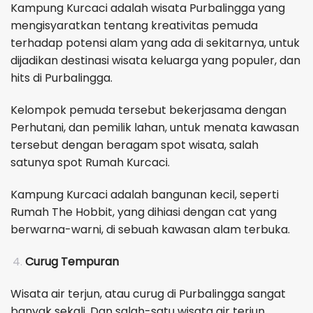
Kampung Kurcaci adalah wisata Purbalingga yang
mengisyaratkan tentang kreativitas pemuda
terhadap potensi alam yang ada di sekitarnya, untuk
dijadikan destinasi wisata keluarga yang populer, dan
hits di Purbalingga.
Kelompok pemuda tersebut bekerjasama dengan
Perhutani, dan pemilik lahan, untuk menata kawasan
tersebut dengan beragam spot wisata, salah
satunya spot Rumah Kurcaci.
Kampung Kurcaci adalah bangunan kecil, seperti
Rumah The Hobbit, yang dihiasi dengan cat yang
berwarna-warni, di sebuah kawasan alam terbuka.
Curug Tempuran
Wisata air terjun, atau curug di Purbalingga sangat
banyak sekali. Dan salah-satu wisata air terjun