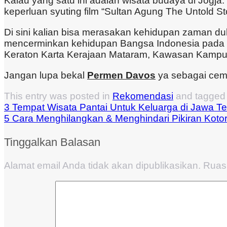
Kalau yang satu ini adalah wisata budaya di Jogja
keperluan syuting film “Sultan Agung The Untold Stor
Di sini kalian bisa merasakan kehidupan zaman 
mencerminkan kehidupan Bangsa Indonesia pada a
Keraton Karta Kerajaan Mataram, Kawasan Kampu
Jangan lupa bekal
Permen Davos
ya sebagai cemi
This entry was posted in
Rekomendasi
and tagge
3 Tempat Wisata Pantai Untuk Keluarga di Jawa T
5 Cara Menghilangkan & Menghindari Pikiran Koto
Tinggalkan Balasan
Alamat email Anda tidak akan dipublikasikan.
Ruas 