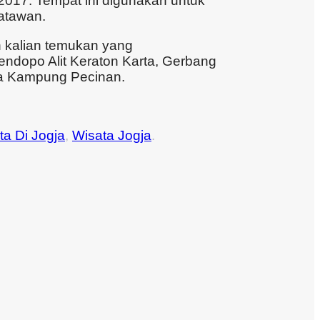
 2017. Tempat ini digunakan untuk
satawan.
 kalian temukan yang
ndopo Alit Keraton Karta, Gerbang
ga Kampung Pecinan.
ta Di Jogja
,
Wisata Jogja
.