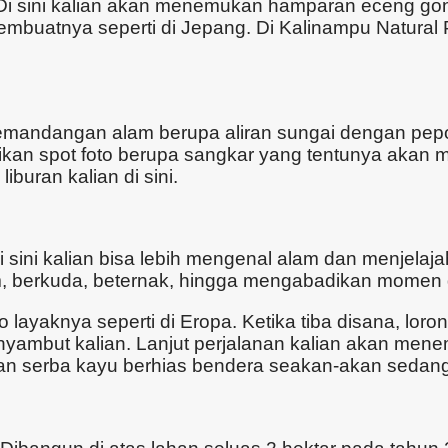
i. Di sini kalian akan menemukan hamparan eceng g
mbuatnya seperti di Jepang. Di Kalinampu Natural P
n pemandangan alam berupa aliran sungai dengan pep
ikan spot foto berupa sangkar yang tentunya akan 
buran kalian di sini.
sini kalian bisa lebih mengenal alam dan menjelaja
am, berkuda, beternak, hingga mengabadikan momen 
oto layaknya seperti di Eropa. Ketika tiba disana, l
enyambut kalian. Lanjut perjalanan kalian akan men
nan serba kayu berhias bendera seakan-akan sedang