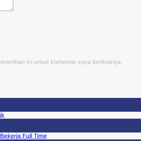
eramban ini untuk komentar saya berikutnya.
ik
Bekerja Full Time