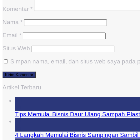
Komentar
*
Nama
*
Email
*
Situs Web
Simpan nama, email, dan situs web saya pada p
Artikel Terbaru
29
Jul
Tips Memulai Bisnis Daur Ulang Sampah Plast
27
Jul
4 Langkah Memulai Bisnis Sampingan Sambil 