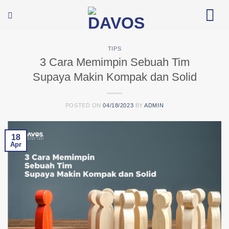
Skip
to
content
TIPS
3 Cara Memimpin Sebuah Tim
Supaya Makin Kompak dan Solid
POSTED ON
04/18/2023
BY
ADMIN
18
Apr