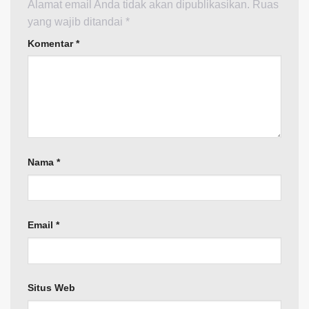
Alamat email Anda tidak akan dipublikasikan.
Ruas
yang wajib ditandai
*
Komentar
*
Nama
*
Email
*
Situs Web