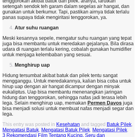
tenggorokan akibat batuk dan pilek. aranya, larutkan
setengah sendok teh garam dalam segelas air hangat, dan
gunakan untuk berkumur. Tapi, pastikan airnya tidak terlalu
panas supaya tidak mengiritasi tenggorokan, ya.
Atur suhu ruangan
Meski kesannya sepele, mengatur suhu ruangan yang tepat
juga bisa membantu untuk meredakan gejalanya. Bila dirasa
udara di ruangan terlalu kering, cobalah gunakan humidifier
untuk menjaga kelembaban yang sesuai.
Menghirup uap
Hidung tersumbat akibat batuk dan pilek tentu sangat
mengganggu. Untuk meredakannya, kalian bisa coba untuk
hirup uap dengan air hangat dicampur dengan minyak
eukaliptus. Uap bisa membantu menenangkan jaringan
hidung dan tenggorokan, sehingga nafas jadi terasa lebih
lega. Selain menghirup uap, memakan
Permen Davos
juga
bisa menjadi solusi untuk membuat nafas menjadi segar dan
lega.
This entry was posted in
Kesehatan
and tagged
Batuk Pilek
,
Mengatasi Batuk
,
Mengatasi Batuk Pilek
,
Mengatasi Pilek
.
3 Rekomendasi Film Tentang Kucing, Seru dan