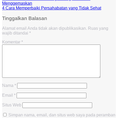
Menggemaskan
4 Cara Memperbaiki Persahabatan yang Tidak Sehat
Tinggalkan Balasan
Alamat email Anda tidak akan dipublikasikan.
Ruas yang
wajib ditandai
*
Komentar
*
Nama
*
Email
*
Situs Web
Simpan nama, email, dan situs web saya pada peramban