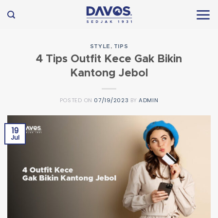
Skip
to
content
STYLE
,
TIPS
4 Tips Outfit Kece Gak Bikin
Kantong Jebol
POSTED ON
07/19/2023
BY
ADMIN
19
Jul