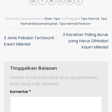
This entry was posted in
Style
,
Tips
and tagged
Tips Hemat
,
Tips
Hemat Berpenampilan
,
Tips Hemat Fashion
.
3 Karakter Paling Buruk
3 Jenis Pakaian Terfavorit
yang Harus Dihindari
Kaum Milenial
Kaum Milenial
Tinggalkan Balasan
Alamat email Anda tidak akan dipublikasikan.
Ruas yang wajib ditandai
*
Komentar
*