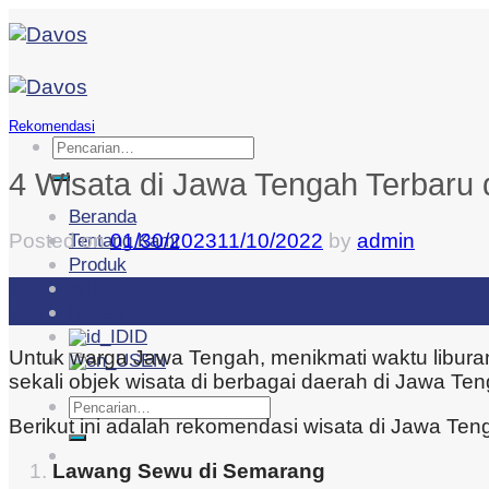
Skip
to
content
Rekomendasi
Pencarian
untuk:
4 Wisata di Jawa Tengah Terbaru 
Beranda
Posted on
01/30/2023
11/10/2022
by
admin
Tentang Kami
Produk
30
Artikel
Jan
Kontak
ID
Untuk warga Jawa Tengah, menikmati waktu liburan 
EN
sekali objek wisata di berbagai daerah di Jawa Te
Pencarian
Berikut ini adalah rekomendasi wisata di Jawa Tenga
untuk:
Lawang Sewu di Semarang