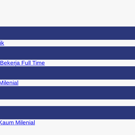
ik
Bekerja Full Time
ilenial
 Kaum Milenial