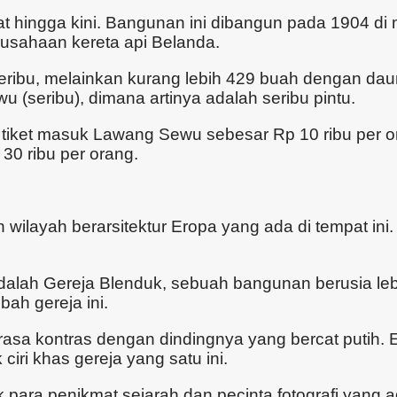
t hingga kini. Bangunan ini dibangun pada 1904 di 
rusahaan kereta api Belanda.
seribu, melainkan kurang lebih 429 buah dengan daun
seribu), dimana artinya adalah seribu pintu.
tiket masuk Lawang Sewu sebesar Rp 10 ribu per o
0 ribu per orang.
wilayah berarsitektur Eropa yang ada di tempat ini
lah Gereja Blenduk, sebuah bangunan berusia lebih
ah gereja ini.
sa kontras dengan dindingnya yang bercat putih. 
ri khas gereja yang satu ini.
 para penikmat sejarah dan pecinta fotografi yang a