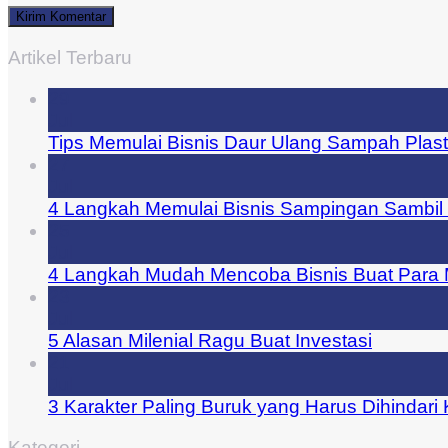
Artikel Terbaru
29
Jul
Tips Memulai Bisnis Daur Ulang Sampah Plast
27
Jul
4 Langkah Memulai Bisnis Sampingan Sambil 
25
Jul
4 Langkah Mudah Mencoba Bisnis Buat Para M
23
Jul
5 Alasan Milenial Ragu Buat Investasi
21
Jul
3 Karakter Paling Buruk yang Harus Dihindari
Kategori