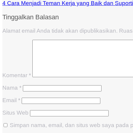
4 Cara Menjadi Teman Kerja yang Baik dan Suporti
Tinggalkan Balasan
Alamat email Anda tidak akan dipublikasikan.
Ruas 
Komentar
*
Nama
*
Email
*
Situs Web
Simpan nama, email, dan situs web saya pada p