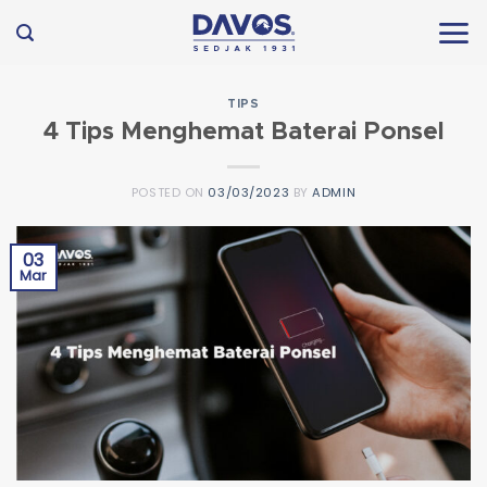
Skip
to
content
TIPS
4 Tips Menghemat Baterai Ponsel
POSTED ON
03/03/2023
BY
ADMIN
03
Mar