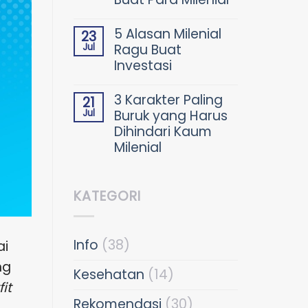
5 Alasan Milenial
23
Jul
Ragu Buat
Investasi
3 Karakter Paling
21
Jul
Buruk yang Harus
Dihindari Kaum
Milenial
KATEGORI
Info
(38)
ai
ng
Kesehatan
(14)
it
Rekomendasi
(30)