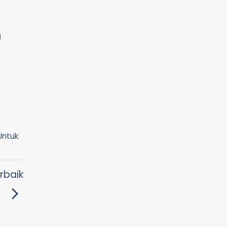
a
Untuk
rbaik