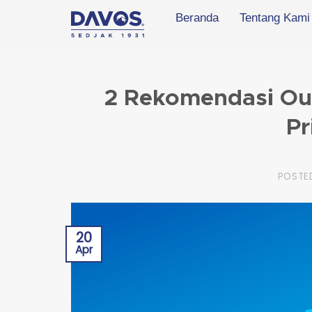
Skip
Beranda
Tentang Kami
to
content
2 Rekomendasi Outf
Pr
POSTE
20
Apr