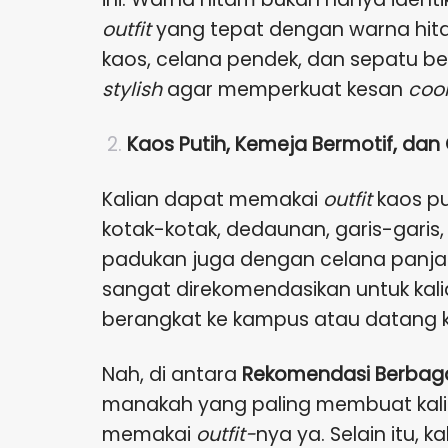
outfit
yang tepat dengan warna hitam
kaos, celana pendek, dan sepatu b
stylish
agar memperkuat kesan
coo
Kaos Putih, Kemeja Bermotif, da
Kalian dapat memakai
outfit
kaos pu
kotak-kotak, dedaunan, garis-garis
padukan juga dengan celana panj
sangat direkomendasikan untuk kalia
berangkat ke kampus atau datang k
Nah, di antara
Rekomendasi Berbag
manakah yang paling membuat kalian
memakai
outfit-
nya ya. Selain itu, 