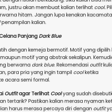
, justru akan membuat kalian terlihat
cool.
Pil
erwarna hitam. Jangan lupa kenakan kacamat
l
penampilan kalian.
n Celana Panjang
Dark Blue
tih dengan kemeja bermotif. Motif yang dipilih 
, maupun motif yang abstrak sekalipun. Kemudi
ang berwarna
dark blue
. Rekomendasi
outfit
kuli
n, para pria yang ingin tampil
cool
ketika
e acara semi formal.
ai
Outfit
agar Terlihat
Cool
yang sudah disebut
 tertarik? Pastikan kalian merasa nyaman ket
kalian harus merasa percaya diri dengan
outfit
y