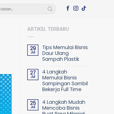
ian
ARTIKEL TERBARU
Tips Memulai Bisnis
29
Jul
Daur Ulang
Sampah Plastik
4 Langkah
27
Jul
Memulai Bisnis
Sampingan Sambil
Bekerja Full Time
4 Langkah Mudah
25
Jul
Mencoba Bisnis
Buat Para Milenial