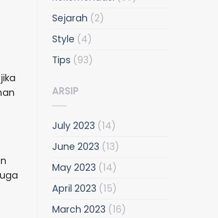
Sejarah
(2)
Style
(4)
Tips
(93)
jika
ARSIP
man
July 2023
(14)
June 2023
(13)
an
May 2023
(14)
juga
April 2023
(15)
March 2023
(16)