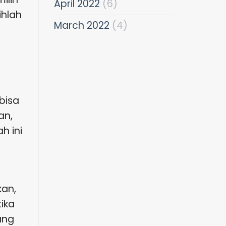
April 2022
(6)
ihlah
March 2022
(4)
a
bisa
an,
ah ini
kan,
ika
ang