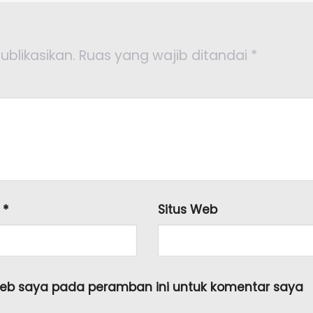
ublikasikan.
Ruas yang wajib ditandai
*
l
*
Situs Web
web saya pada peramban ini untuk komentar saya