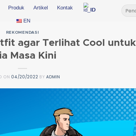
Pencar
Produk
Artikel
Kontak
ID
untuk:
EN
REKOMENDASI
it agar Terlihat Cool untuk
ia Masa Kini
D ON
04/20/2022
BY
ADMIN