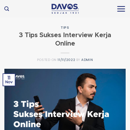
Skip
to
content
TIPS
3 Tips Sukses Interview Kerja
Online
POSTED ON
11/11/2022
BY
ADMIN
11
Nov