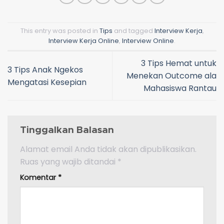
This entry was posted in
Tips
and tagged
Interview Kerja
,
Interview Kerja Online
,
Interview Online
.
3 Tips Hemat untuk
3 Tips Anak Ngekos
Menekan Outcome ala
Mengatasi Kesepian
Mahasiswa Rantau
Tinggalkan Balasan
Alamat email Anda tidak akan dipublikasikan.
Ruas yang wajib ditandai
*
Komentar
*