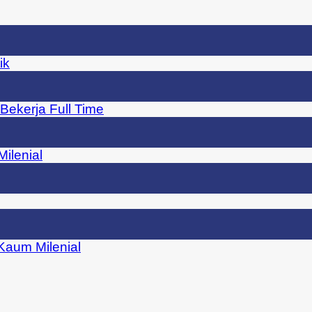
ik
Bekerja Full Time
ilenial
 Kaum Milenial