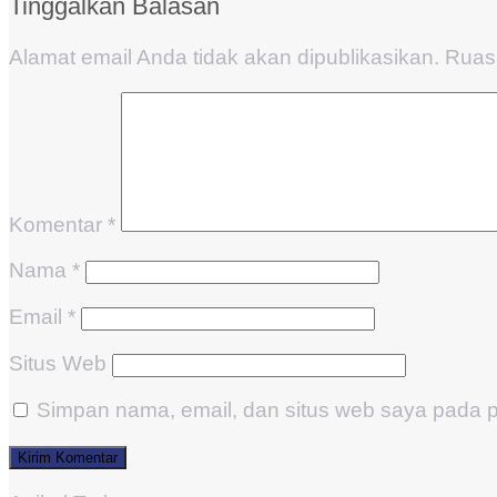
Tinggalkan Balasan
Alamat email Anda tidak akan dipublikasikan.
Ruas 
Komentar
*
Nama
*
Email
*
Situs Web
Simpan nama, email, dan situs web saya pada p