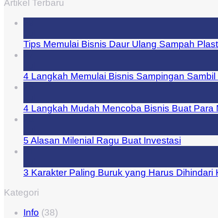
Artikel Terbaru
29
Jul
Tips Memulai Bisnis Daur Ulang Sampah Plast
27
Jul
4 Langkah Memulai Bisnis Sampingan Sambil 
25
Jul
4 Langkah Mudah Mencoba Bisnis Buat Para M
23
Jul
5 Alasan Milenial Ragu Buat Investasi
21
Jul
3 Karakter Paling Buruk yang Harus Dihindari
Kategori
Info
(38)