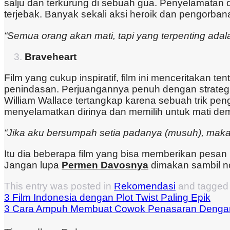
salju dan terkurung di sebuah gua. Penyelamatan 
terjebak. Banyak sekali aksi heroik dan pengorbanan
“Semua orang akan mati, tapi yang terpenting adal
Braveheart
Film yang cukup inspiratif, film ini menceritakan 
penindasan. Perjuangannya penuh dengan strateg
William Wallace tertangkap karena sebuah trik p
menyelamatkan dirinya dan memilih untuk mati dem
“Jika aku bersumpah setia padanya (musuh), maka hi
Itu dia beberapa film yang bisa memberikan pesa
Jangan lupa
Permen Davosnya
dimakan sambil n
This entry was posted in
Rekomendasi
and tagge
3 Film Indonesia dengan Plot Twist Paling Epik
3 Cara Ampuh Membuat Cowok Penasaran Deng