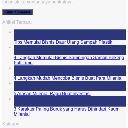
ini untuk komentar saya berikutnya.
Artikel Terbaru
29
Jul
Tips Memulai Bisnis Daur Ulang Sampah Plastik
27
Jul
4 Langkah Memulai Bisnis Sampingan Sambil Bekerja
Full Time
25
Jul
4 Langkah Mudah Mencoba Bisnis Buat Para Milenial
23
Jul
5 Alasan Milenial Ragu Buat Investasi
21
Jul
3 Karakter Paling Buruk yang Harus Dihindari Kaum
Milenial
Kategori