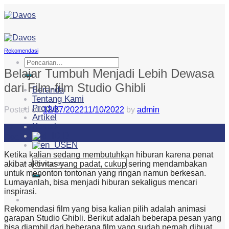
Skip
to
content
Rekomendasi
Pencarian
untuk:
Belajar Tumbuh Menjadi Lebih Dewasa
dari Film-film Studio Ghibli
Beranda
Tentang Kami
Produk
Posted on
12/27/2022
11/10/2022
by
admin
Artikel
Kontak
27
ID
Dec
EN
Ketika kalian sedang membutuhkan hiburan karena penat
Pencarian
akibat aktivitas yang padat, cukup sering mendambakan
untuk:
untuk menonton tontonan yang ringan namun berkesan.
Lumayanlah, bisa menjadi hiburan sekaligus mencari
inspirasi.
Rekomendasi film yang bisa kalian pilih adalah animasi
garapan Studio Ghibli. Berikut adalah beberapa pesan yang
bisa diambil dari beberapa film yang sudah pernah dibuat