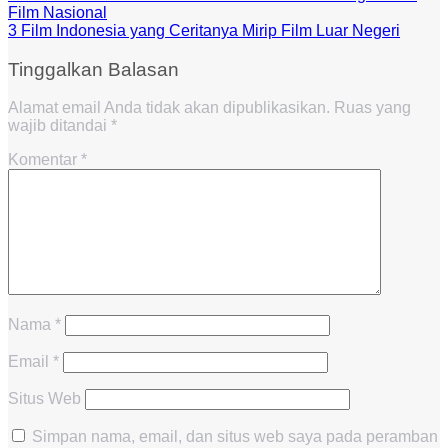
Film Nasional
3 Film Indonesia yang Ceritanya Mirip Film Luar Negeri
Tinggalkan Balasan
Alamat email Anda tidak akan dipublikasikan.
Ruas yang
wajib ditandai
*
Komentar
*
Nama
*
Email
*
Situs Web
Simpan nama, email, dan situs web saya pada peramban