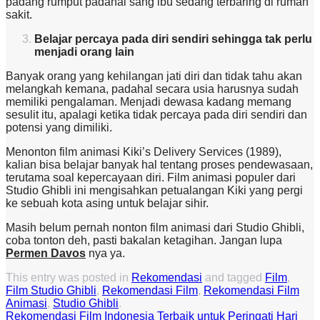
padang rumput padahal sang ibu sedang terbaring di rumah
sakit.
Belajar percaya pada diri sendiri sehingga tak perlu
menjadi orang lain
Banyak orang yang kehilangan jati diri dan tidak tahu akan
melangkah kemana, padahal secara usia harusnya sudah
memiliki pengalaman. Menjadi dewasa kadang memang
sesulit itu, apalagi ketika tidak percaya pada diri sendiri dan
potensi yang dimiliki.
Menonton film animasi Kiki’s Delivery Services (1989),
kalian bisa belajar banyak hal tentang proses pendewasaan,
terutama soal kepercayaan diri. Film animasi populer dari
Studio Ghibli ini mengisahkan petualangan Kiki yang pergi
ke sebuah kota asing untuk belajar sihir.
Masih belum pernah nonton film animasi dari Studio Ghibli,
coba tonton deh, pasti bakalan ketagihan. Jangan lupa
Permen Davos
nya ya.
This entry was posted in
Rekomendasi
and tagged
Film
,
Film Studio Ghibli
,
Rekomendasi Film
,
Rekomendasi Film
Animasi
,
Studio Ghibli
.
Rekomendasi Film Indonesia Terbaik untuk Peringati Hari