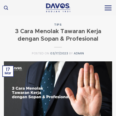
Skip
to
content
TIPS
3 Cara Menolak Tawaran Kerja
dengan Sopan & Profesional
POSTED ON
03/17/2023
BY
ADMIN
17
Mar