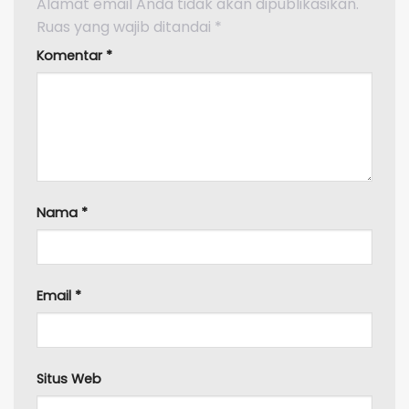
Alamat email Anda tidak akan dipublikasikan.
Ruas yang wajib ditandai
*
Komentar
*
Nama
*
Email
*
Situs Web