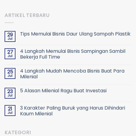
ARTIKEL TERBARU
Tips Memulai Bisnis Daur Ulang Sampah Plastik
29
Jul
4 Langkah Memulai Bisnis Sampingan Sambil
27
Jul
Bekerja Full Time
4 Langkah Mudah Mencoba Bisnis Buat Para
25
Jul
Milenial
5 Alasan Milenial Ragu Buat Investasi
23
Jul
3 Karakter Paling Buruk yang Harus Dihindari
21
Jul
Kaum Milenial
KATEGORI