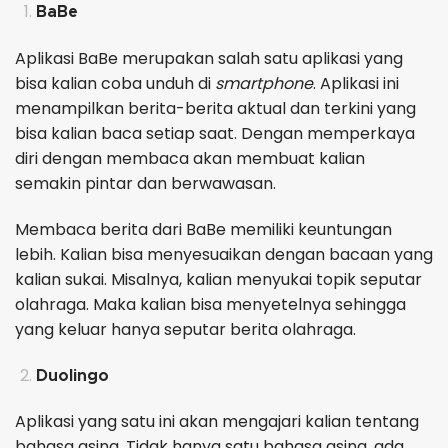
BaBe
Aplikasi BaBe merupakan salah satu aplikasi yang
bisa kalian coba unduh di
smartphone
. Aplikasi ini
menampilkan berita-berita aktual dan terkini yang
bisa kalian baca setiap saat. Dengan memperkaya
diri dengan membaca akan membuat kalian
semakin pintar dan berwawasan.
Membaca berita dari BaBe memiliki keuntungan
lebih. Kalian bisa menyesuaikan dengan bacaan yang
kalian sukai. Misalnya, kalian menyukai topik seputar
olahraga. Maka kalian bisa menyetelnya sehingga
yang keluar hanya seputar berita olahraga.
Duolingo
Aplikasi yang satu ini akan mengajari kalian tentang
bahasa asing. Tidak hanya satu bahasa asing, ada