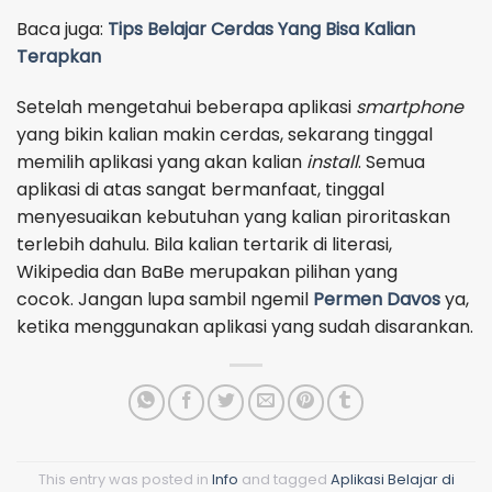
Baca juga:
Tips Belajar Cerdas Yang Bisa Kalian
Terapkan
Setelah mengetahui beberapa aplikasi
smartphone
yang bikin kalian makin cerdas, sekarang tinggal
memilih aplikasi yang akan kalian
install
. Semua
aplikasi di atas sangat bermanfaat, tinggal
menyesuaikan kebutuhan yang kalian piroritaskan
terlebih dahulu. Bila kalian tertarik di literasi,
Wikipedia dan BaBe merupakan pilihan yang
cocok. Jangan lupa sambil ngemil
Permen Davos
ya,
ketika menggunakan aplikasi yang sudah disarankan.
This entry was posted in
Info
and tagged
Aplikasi Belajar di