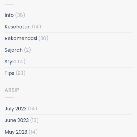
Info
(38)
Kesehatan
(14)
Rekomendasi
(30)
Sejarah
(2)
Style
(4)
Tips
(93)
ARSIP
July 2023
(14)
June 2023
(13)
May 2023
(14)