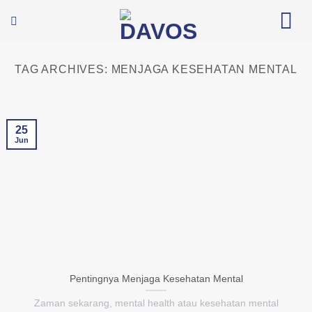
Skip
to
content
TAG ARCHIVES:
MENJAGA KESEHATAN MENTAL
25
Jun
Pentingnya Menjaga Kesehatan Mental
Zaman sekarang, mental health atau kesehatan mental