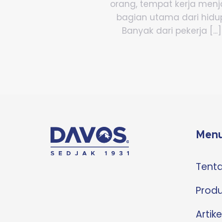
orang, tempat kerja menj
bagian utama dari hidu
Banyak dari pekerja [...]
Menu
Tent
Prod
Artike