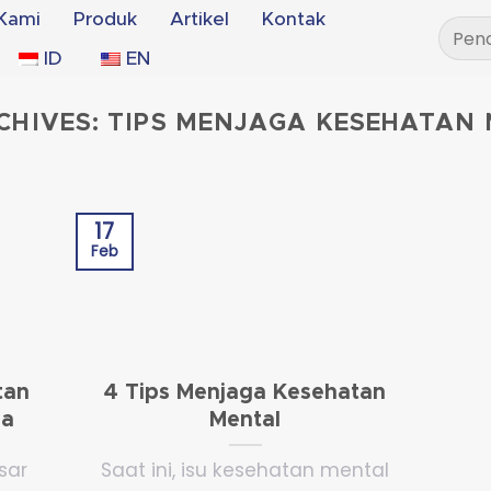
Kami
Produk
Artikel
Kontak
Pencar
untuk:
ID
EN
CHIVES:
TIPS MENJAGA KESEHATAN
17
Feb
tan
4 Tips Menjaga Kesehatan
ja
Mental
sar
Saat ini, isu kesehatan mental