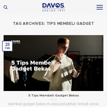
Skip
to
content
TAG ARCHIVES:
TIPS MEMBELI GADGET
23
Feb
5 Tips Membeli Gadget Bekas
Membeli gadget bekas itu bisa jadi pilihan terbaik untuk