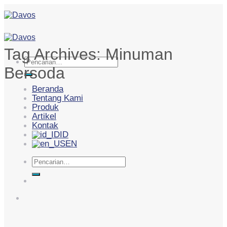
Skip
to
content
Tag Archives:
Minuman
Pencarian
Bersoda
untuk:
Beranda
Tentang Kami
Produk
Artikel
Kontak
ID
EN
Pencarian
untuk: