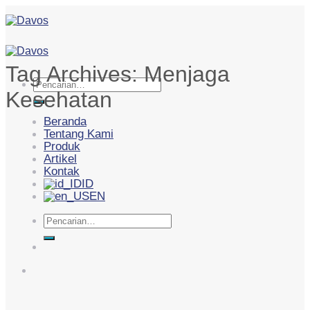
Skip
to
content
Tag Archives:
Menjaga
Pencarian
Kesehatan
untuk:
Beranda
Tentang Kami
Produk
Artikel
Kontak
ID
EN
Pencarian
untuk: