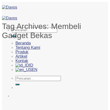
Skip
to
content
Tag Archives:
Membeli
Pencarian
Gadget Bekas
untuk:
Beranda
Tentang Kami
Produk
Artikel
Kontak
ID
EN
Pencarian
untuk: