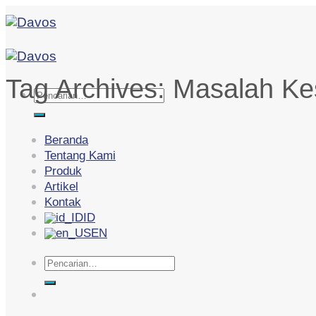
Skip
to
content
Tag Archives:
Masalah Ke
Pencarian
untuk:
Beranda
Tentang Kami
Produk
Artikel
Kontak
ID
EN
Pencarian
untuk: