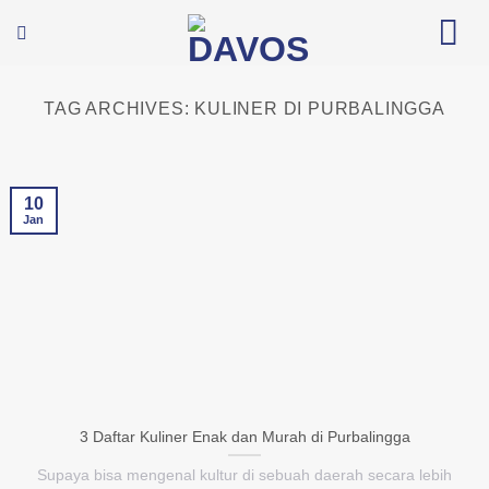
Skip
to
content
TAG ARCHIVES:
KULINER DI PURBALINGGA
10
Jan
3 Daftar Kuliner Enak dan Murah di Purbalingga
Supaya bisa mengenal kultur di sebuah daerah secara lebih