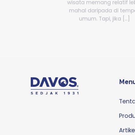
wisata memang relatif le
mahal daripada di temp
umum. Tapi, jika [...]
Menu
Tent
Prod
Artike