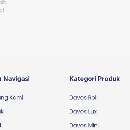
bih
at
 Navigasi
Kategori Produk
ang Kami
Davos Roll
uk
Davos Lux
l
Davos Mini