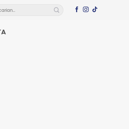
ian
TA