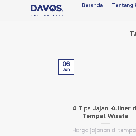
Skip
Beranda
Tentang 
to
content
T
06
Jan
4 Tips Jajan Kuliner d
Tempat Wisata
Harga jajanan di tempa