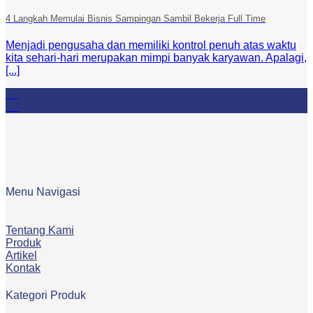
4 Langkah Memulai Bisnis Sampingan Sambil Bekerja Full Time
Menjadi pengusaha dan memiliki kontrol penuh atas waktu
kita sehari-hari merupakan mimpi banyak karyawan. Apalagi,
[...]
27
Jul
Menu Navigasi
Tentang Kami
Produk
Artikel
Kontak
Kategori Produk