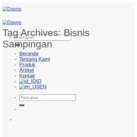
Skip
to
content
Tag Archives:
Bisnis
Pencarian
Sampingan
untuk:
Beranda
Tentang Kami
Produk
Artikel
Kontak
ID
EN
Pencarian
untuk: