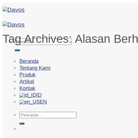
Skip
to
content
Tag Archives:
Alasan Berh
Pencarian
untuk:
Beranda
Tentang Kami
Produk
Artikel
Kontak
ID
EN
Pencarian
untuk: