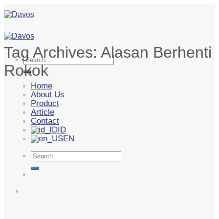
Skip
to
content
Tag Archives:
Alasan Berhenti
Search
Rokok
for:
Home
About Us
Product
Article
Contact
ID
EN
Search
for: