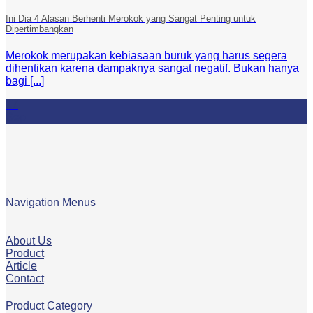
Ini Dia 4 Alasan Berhenti Merokok yang Sangat Penting untuk
Dipertimbangkan
Merokok merupakan kebiasaan buruk yang harus segera
dihentikan karena dampaknya sangat negatif. Bukan hanya
bagi [...]
17
Sep
Navigation Menus
About Us
Product
Article
Contact
Product Category