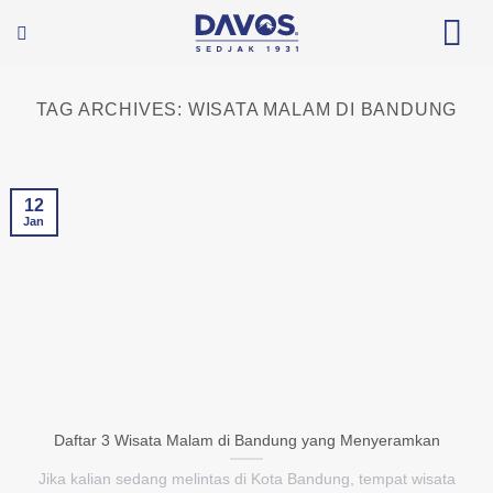
Skip
to
content
TAG ARCHIVES:
WISATA MALAM DI BANDUNG
12
Jan
Daftar 3 Wisata Malam di Bandung yang Menyeramkan
Jika kalian sedang melintas di Kota Bandung, tempat wisata