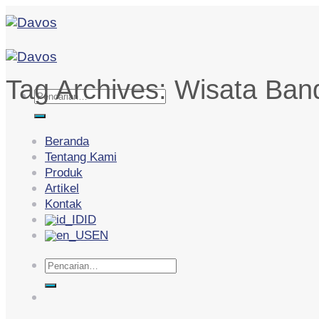
Skip
to
content
Tag Archives:
Wisata Ban
Pencarian
untuk:
Beranda
Tentang Kami
Produk
Artikel
Kontak
ID
EN
Pencarian
untuk: