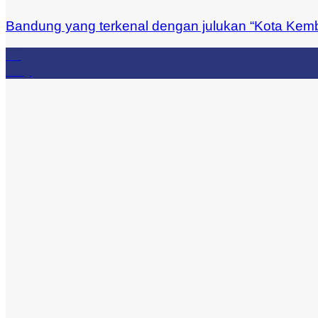
Bandung yang terkenal dengan julukan “Kota Kemba
02
May