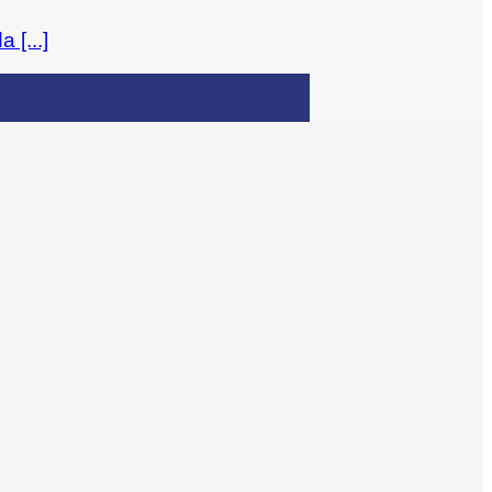
 [...]