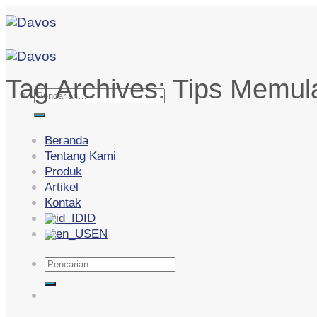
Skip
to
content
Tag Archives:
Tips Memulai
Pencarian
untuk:
Beranda
Tentang Kami
Produk
Artikel
Kontak
ID
EN
Pencarian
untuk: