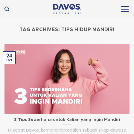
Skip
to
content
TAG ARCHIVES:
TIPS HIDUP MANDIRI
24
Oct
3 Tips Sederhana untuk Kalian yang Ingin Mandiri
Hi sobat Davos, kemandirian adalah sebuah sikap dewasa