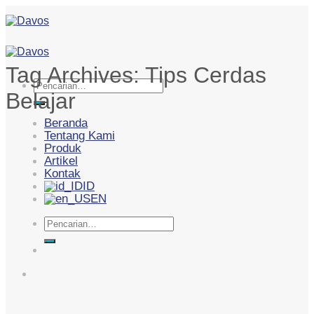
Skip
to
content
Tag Archives:
Tips Cerdas
Pencarian
Belajar
untuk:
Beranda
Tentang Kami
Produk
Artikel
Kontak
ID
EN
Pencarian
untuk: