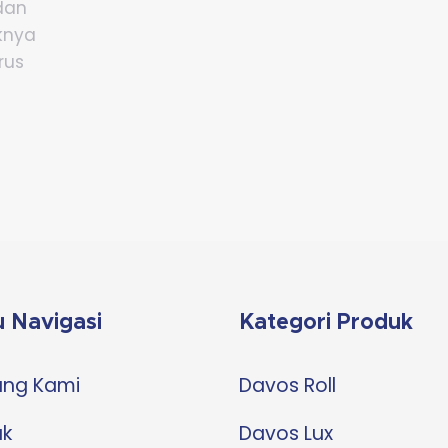
dan
knya
rus
 Navigasi
Kategori Produk
ang Kami
Davos Roll
uk
Davos Lux