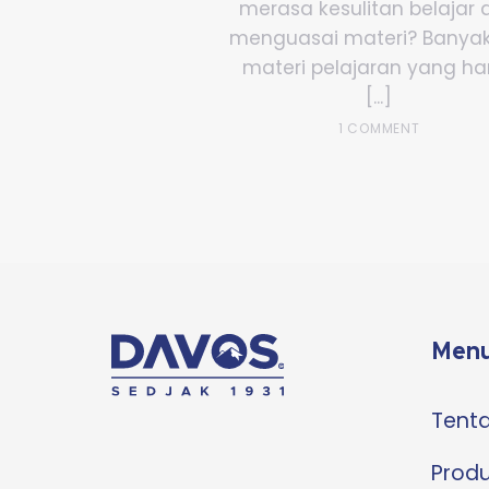
merasa kesulitan belajar 
menguasai materi? Banya
materi pelajaran yang ha
[...]
1 COMMENT
Menu
Tent
Prod