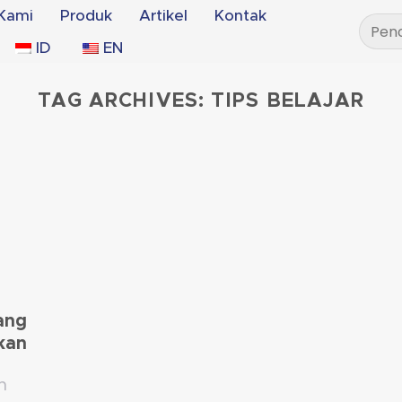
Kami
Produk
Artikel
Kontak
Pencar
untuk:
ID
EN
TAG ARCHIVES:
TIPS BELAJAR
yang
kan
n