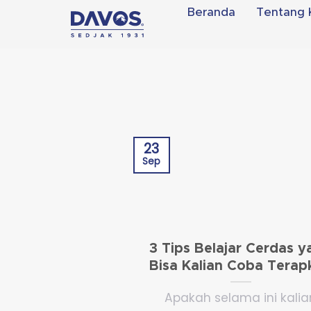
Skip
Beranda
Tentang 
to
content
23
Sep
3 Tips Belajar Cerdas 
Bisa Kalian Coba Terap
Apakah selama ini kalia