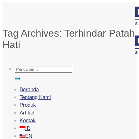
Skip
to
content
Tag Archives:
Terhindar Patah
Hati
Pencarian
untuk:
Beranda
Tentang Kami
Produk
Artikel
Kontak
ID
EN