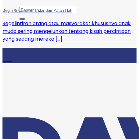
Pencarian
Begini 5 Cara Terhindar dari Patah Hati
untuk:
Segelintiran orang atau masyarakat khususnya anak
muda sering mengeluhkan tentang kisah percintaan
yang sedang mereka [...]
15
Feb